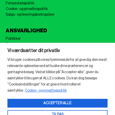
Persondatapolitik
Cookie- og privatlivspolitik
Salgs- og leveringsbetingelser
ANSVARLIGHED
Politikker
Forretning
Vi værdsætter dit privatliv
Sikkerhed
FSC
Vi bruger cookies på vores hjemmeside for at give dig den mest
ISO
relevante oplevelse ved at huske dine præferencer og
Verdensmål
gentagne besøg. Ved at klikke på "Accepter alle", giver du
CSR
samtykke til brugen af ​​ALLE cookies. Du kan dog besøge
Samfundsansvar
"Cookieindstillinger" for at give et kontrolleret
samtykke.
Cookie- og privatlivspolitik
PARTNERSKAB
Partnerskabsaftale
ACCEPTER ALLE
Produktionspartner
Code of conduct
TILPAS