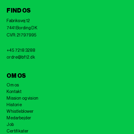
FIND OS
Fabriksvej 12
7441 Bording DK
CVR: 21797995
+45 7218 3288
ordre@bf12.dk
OM OS
Om os
Kontakt
Mission og vision
Historie
Whistleblower
Medarbejder
Job
Certifikater