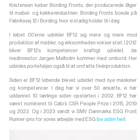
Kristensen køber Bording Fronts, der producerede låger
til møbel- og køkkenindustrien. Bording Fronts boede på
Fabriksvej 12 i Bording, hvor vi stadig holder til i dag.
I løbet 00’erne udvikler BF12 sig mere og mere mod
produktion af møbler, og virksomheden vokser støt. I 2012
bliver BF12’s kompetencer kraftigt udvidet, da
medinvestor Jørgen Mølholm kommer med ombord. Her
udvides porteføljen også til at omfatte finérproduktion.
Siden er BF12 løbende blevet udvidet med nye maskiner
og kompetencer. I dag har vi over 50 ansatte, vi har
uddannet 10 lærlinge siden opstarten i 2002. BF12 har
været nomineret til Cabi’s CSR People Prize i 2015, 2019
og 2022. Og i 2023 vandt vi SMV Danmarks ESG Front
Runner-pris for vores arbejde med ESG (
se siden her
).