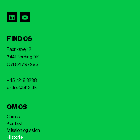
FIND OS
Fabriksvej 12
7441 Bording DK
CVR: 21797995
+45 7218 3288
ordre@bf12.dk
OM OS
Om os
Kontakt
Mission og vision
Historie