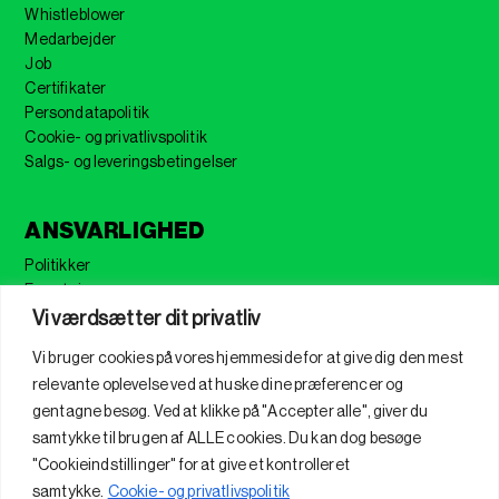
Whistleblower
Medarbejder
Job
Certifikater
Persondatapolitik
Cookie- og privatlivspolitik
Salgs- og leveringsbetingelser
ANSVARLIGHED
Politikker
Forretning
Sikkerhed
Vi værdsætter dit privatliv
FSC
Vi bruger cookies på vores hjemmeside for at give dig den mest
ISO
relevante oplevelse ved at huske dine præferencer og
Verdensmål
gentagne besøg. Ved at klikke på "Accepter alle", giver du
CSR
Samfundsansvar
samtykke til brugen af ​​ALLE cookies. Du kan dog besøge
"Cookieindstillinger" for at give et kontrolleret
samtykke.
Cookie- og privatlivspolitik